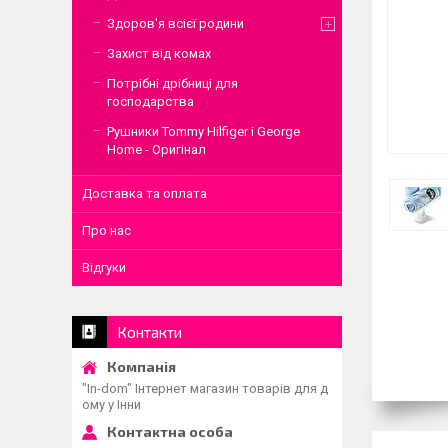
Здоров'я всієї родини
Захист від комах
Потрібні дрібниці для
господарства
Рушники Tommy Hilfiger і George
Home - Оригінал
Доставка та оплата
Про нас
Відгуки
Контакти
"In-dom" Інтернет магазин товарів для д
ому у Інни