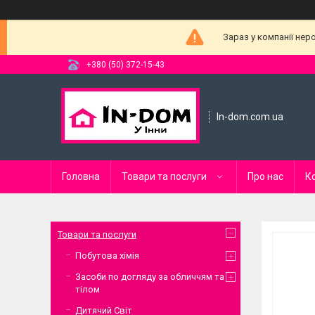
Зараз у компанії нер
+380 (50) 372-15-43
In-dom.com.ua
Головна
Товари та послуги
Про нас
К
Товари та послуги
Побутова хімія
Засоби по догляду за обличчям та
тілом
Дитячий Світ