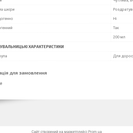
и
Чутлива, В
а шкіри
Роздратув
огенно
Ні
ргенний
Так
200 мл
УВАЛЬНИЦЬКІ ХАРАКТЕРИСТИКИ
рупа
Для дорос
ація для замовлення
 ₴
Сайт створений на маркетплейсі
Prom.ua