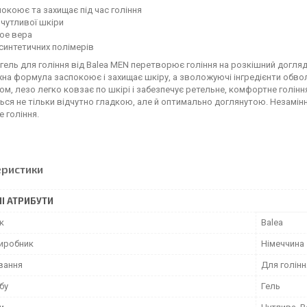
окоює та захищає під час гоління
чутливої шкіри
ое вера
синтетичних полімерів
гель для гоління від Balea MEN перетворює гоління на розкішний догляд
жна формула заспокоює і захищає шкіру, а зволожуючі інгредієнти обво
ом, лезо легко ковзає по шкірі і забезпечує ретельне, комфортне голін
ся не тільки відчутно гладкою, але й оптимально доглянутою. Незамінни
 гоління.
еристики
І АТРИБУТИ
к
Balea
виробник
Німеччина
вання
Для голінн
бу
Гель