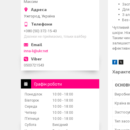
Максим
Засп
Для 
З ал
Ужгород, Україна
Без 
Чутливий 
+380 (50) 372-15-43
шкіри. Ні
Дзвінки не приймаємо, тільки вайбер
Таким чин
залишаєть
ефективне
inna-li@ukr.net
0503721543
Характ
Графік роботи
ОСНОВН
Виробни
Понеділок
10:00
18:00
Вівторок
10:00
18:00
Країна 
Середа
10:00
18:00
Застосу
Четвер
10:00
18:00
Пʼятниця
10:00
18:00
Тип засо
Субота
Вихідний