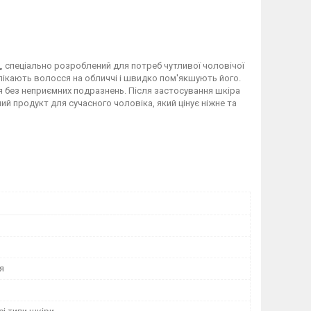
, спеціально розроблений для потреб чутливої чоловічої
лікають волосся на обличчі і швидко пом'якшують його.
ня без неприємних подразнень. Після застосування шкіра
й продукт для сучасного чоловіка, який цінує ніжне та
я