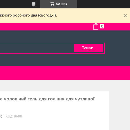
Кошик
ижчого робочого дня (сьогодні).
Пошук...
ve чоловічий гель для гоління для чутливої
іб
Код:
0600