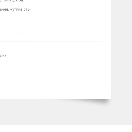
сі типи шкіри
ання, Чутливість
лих