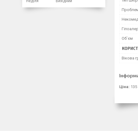
Тип шкір
Неділя
Вихідний
Проблем
Некомед
Гіпоале
Об`єм
КОРИСТ
Вікова г
Інформ
Ціна:
135