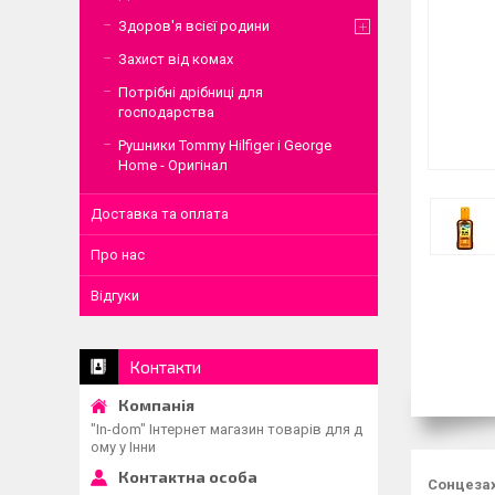
Здоров'я всієї родини
Захист від комах
Потрібні дрібниці для
господарства
Рушники Tommy Hilfiger і George
Home - Оригінал
Доставка та оплата
Про нас
Відгуки
Контакти
"In-dom" Інтернет магазин товарів для д
ому у Інни
Сонцезах