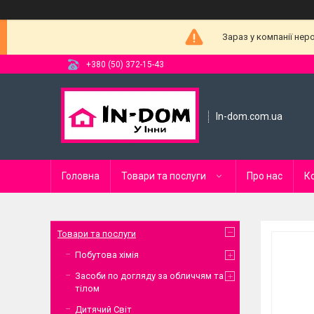
Зараз у компанії нер
+380 (50) 372-15-43
In-dom.com.ua
Головна
Товари та послуги
Про нас
К
Товари та послуги
Побутова хімія
Засоби по догляду за обличчям та
тілом
Дитячий Світ