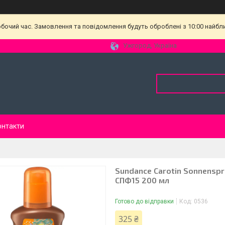
обочий час. Замовлення та повідомлення будуть оброблені з 10:00 найбл
Ужгород, Україна
онтакти
Sundance Carotin Sonnensp
СПФ15 200 мл
Готово до відправки
Код:
0536
325 ₴