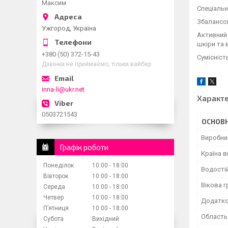
Максим
Спеціальн
Збалансов
Ужгород, Україна
Активний 
шкіри та 
+380 (50) 372-15-43
Сумісніст
Дзвінки не приймаємо, тільки вайбер
inna-li@ukr.net
Характ
0503721543
ОСНОВН
Виробни
Графік роботи
Країна 
Понеділок
10:00
18:00
Водості
Вівторок
10:00
18:00
Вікова г
Середа
10:00
18:00
Четвер
10:00
18:00
Додатко
Пʼятниця
10:00
18:00
Область
Субота
Вихідний