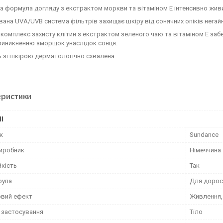
а формула догляду з екстрактом моркви та вітаміном Е інтенсивно живи
ана UVA/UVB система фільтрів захищає шкіру від сонячних опіків негайн
комплекс захисту клітин з екстрактом зеленого чаю та вітаміном Е забе
виникненню зморщок унаслідок сонця.
ь зі шкірою дерматологічно схвалена.
еристики
І
к
Sundance
виробник
Німеччина
йкість
Так
рупа
Для дорос
вий ефект
Живлення,
 застосування
Тіло