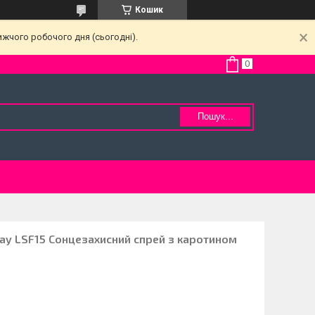
Кошик
ижчого робочого дня (сьогодні).
Пошук...
ray LSF15 Сонцезахисний спрей з каротином