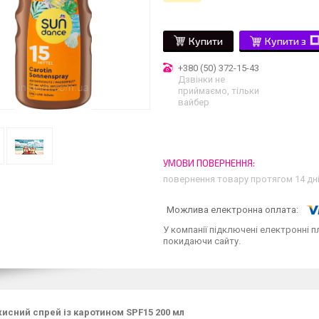
Купити
Купити з
+380 (50) 372-15-43
Дзвінки не
приймаємо, тільки
вайбер
повернення товару протягом 14 дн
У компанії підключені електронні п
покидаючи сайту.
исний спрей із каротином SPF15 200 мл