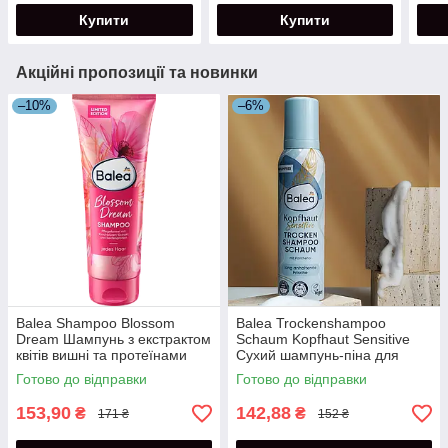
250 мл
Купити
Купити
Акційні пропозиції та новинки
–10%
–6%
Balea Shampoo Blossom
Balea Trockenshampoo
Dream Шампунь з екстрактом
Schaum Kopfhaut Sensitive
квітів вишні та протеїнами
Сухий шампунь-піна для
шовку 250 мл
чутливої шкіри голови 150 мл
Готово до відправки
Готово до відправки
153,90
142,88
₴
₴
171 ₴
152 ₴