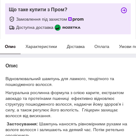
Що таке купити з Пром?
Замовлення під захистом
Доступна доставка
Опис
Характеристики
Доставка
Оплата
Умови п
Опис
Відновлювальний шампунь для ламкого, тендітного та
пошкодженого волосся.
Натуральна рослинна формула з олією карите, екстрактом
авокадо та протеїнами пшениці ефективно відновлює
структуру пошкодженого волосся, надаючи йому здоров'я і
силу, а також регулює його вологість. Гліцерин захищає
волосся від висихання.
Застосування:
Шампунь наносять рівномірними рухами на
вологе волосся і залишають на деякий час. Потім ретельно
ополіскують.