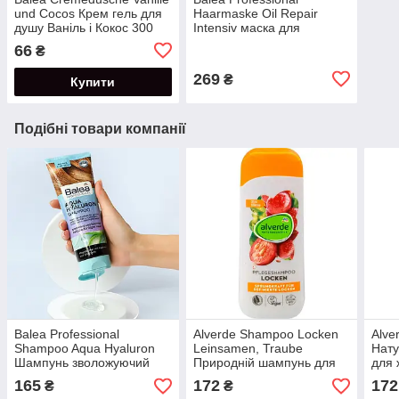
und Cocos Крем гель для
Haarmaske Oil Repair
душу Ваніль і Кокос 300
Intensiv маска для
мл
інтенсивного відновлення
66
₴
300 мл
269
₴
Купити
Подібні товари компанії
Balea Professional
Alverde Shampoo Locken
Alve
Shampoo Aqua Hyaluron
Leinsamen, Traube
Нат
Шампунь зволожуючий
Природній шампунь для
для 
для сухого волосся з
кучерявого волосся 200
мл
165
172
172
₴
₴
гіалуроном та алое віра
мл