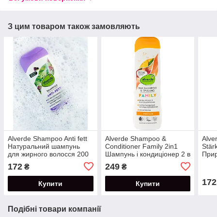
З цим товаром також замовляють
Alverde Shampoo Anti fett
Alverde Shampoo &
Alve
Натуральний шампунь
Conditioner Family 2in1
Stär
для жирного волосся 200
Шампунь і кондиціонер 2 в
Прир
мл
1 для всієї родини 300 мл
випа
172
249
₴
₴
172
Купити
Купити
Подібні товари компанії