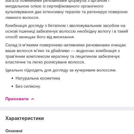
Багата поживними речовинами формула з арганом і
мигдальною олією із сертифікованого органічного
культивування дає інтенсивну терапію та регенерує поверхню
ламкого волосся.
Комбінація догляду з бетаїном і зволожувальним засобом на
основі пшениці забезпечує волоссю необхідну вологу і в такий
спосіб захищає його від висихання.
Склад із м'якими поверхнево-активними речовинами очищає
ваше волосся м'яко та дбайливо — водночас комбінація з
трав'яним комплексом кератину та лецитином забезпечує
еластичне та легко розчісуване волосся.
Ідеально підходить для догляду за кучерявим волоссям.
Натуральна косметика
Без силікону.
Приховати
Характеристики
Основні