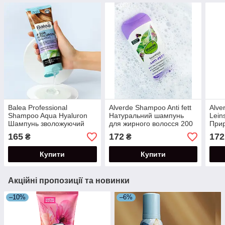
Balea Professional
Alverde Shampoo Anti fett
Alve
Shampoo Aqua Hyaluron
Натуральний шампунь
Lein
Шампунь зволожуючий
для жирного волосся 200
Прир
для сухого волосся з
мл
куче
165
172
172
₴
₴
гіалуроном та алое віра
мл
250 мл
Купити
Купити
Акційні пропозиції та новинки
–10%
–6%