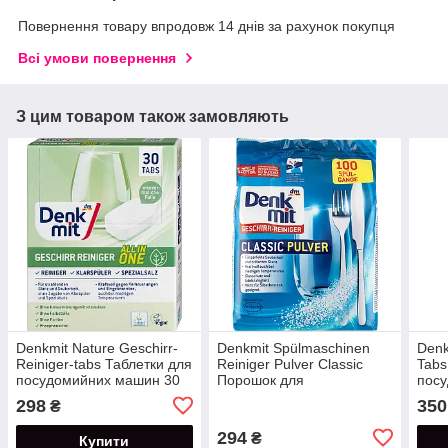
Повернення товару впродовж 14 днів за рахунок покупця
Всі умови повернення
З цим товаром також замовляють
Denkmit Nature Geschirr-
Denkmit Spülmaschinen
Denk
Reiniger-tabs Таблетки для
Reiniger Pulver Classic
Tabs
посудомийних машин 30
Порошок для
пос
шт.
посудомийних машин на
клас
298
350
₴
100 циклів 1,5 кг
294
₴
Купити