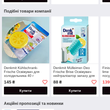
Подібні товари компанії
Denkmit Kühlschrank-
Denkmit Mülleimer-Deo
Fini
Frische Освіжувач для
Frische Brise Освіжувач-
lime
холодильника 40 г
нейтралізатор запаху для
пос
сміттєвого відра 1 шт.
Лимо
145
88
139
₴
₴
1 шт
Купити
Купити
Акційні пропозиції та новинки