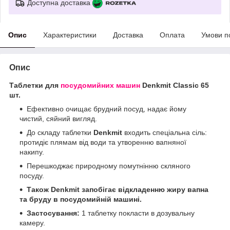
Доступна доставка
Опис
Характеристики
Доставка
Оплата
Умови п
Опис
Таблетки для
посудомийних машин
Denkmit Classic 65
шт.
Ефективно очищає брудний посуд, надає йому
чистий, сяйний вигляд.
До складу таблетки
Denkmit
входить спеціальна сіль:
протидіє плямам від води та утворенню вапняної
накипу.
Перешкоджає природному помутнінню скляного
посуду.
Також Denkmit запобігає відкладенню жиру вапна
та бруду в посудомийній машині.
Застосування:
1 таблетку покласти в дозувальну
камеру.