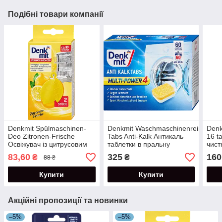
Подібні товари компанії
Denkmit Spülmaschinen-
Denkmit Waschmaschinenreiniger
Denk
Deo Zitronen-Frische
Tabs Anti-Kalk Антикаль
16 t
Освіжувач із цитрусовим
таблетки в пральну
чист
запахом для
машину 60 шт
83,60
325
160
₴
₴
88 ₴
посудомийних машин
Купити
Купити
Акційні пропозиції та новинки
–5%
–5%