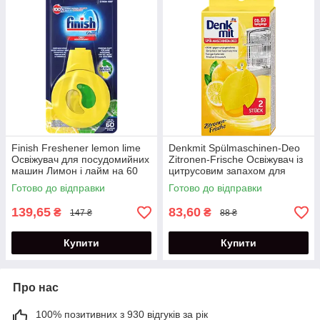
Finish Freshener lemon lime
Denkmit Spülmaschinen-Deo
Освіжувач для посудомийних
Zitronen-Frische Освіжувач із
машин Лимон і лайм на 60
цитрусовим запахом для
циклів 1 шт.
посудомийних машин
Готово до відправки
Готово до відправки
139,65
83,60
₴
₴
147 ₴
88 ₴
Купити
Купити
Про нас
100% позитивних з 930 відгуків за рік