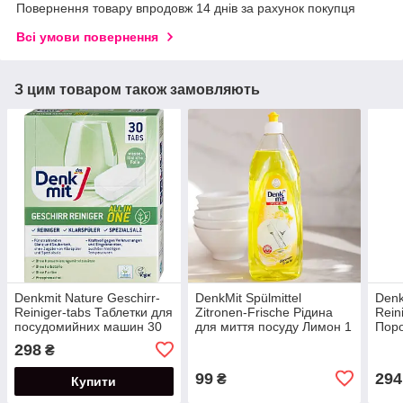
Повернення товару впродовж 14 днів за рахунок покупця
Всі умови повернення
З цим товаром також замовляють
Denkmit Nature Geschirr-
DenkMit Spülmittel
Denk
Reiniger-tabs Таблетки для
Zitronen-Frische Рідина
Rein
посудомийних машин 30
для миття посуду Лимон 1
Пор
шт.
л
пос
298
₴
100 
99
294
₴
Купити