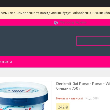
обочий час. Замовлення та повідомлення будуть оброблені з 10:00 найбл
Ужгород, Україна
онтакти
Denkmit Oxi Power Power-WE
білизни 750 г
Немає в наявності
Код:
0084
242 ₴