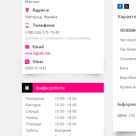
Максим
Характ
Ужгород, Україна
ОСНОВН
+380 (50) 372-15-43
Дзвінки не приймаємо, тільки вайбер
Тип пра
Тип біли
inna-li@ukr.net
Основни
0503721543
Вага
Виробни
Країна 
Графік роботи
Понеділок
10:00
18:00
Інформ
Вівторок
10:00
18:00
Середа
10:00
18:00
Ціна:
242
Четвер
10:00
18:00
Пʼятниця
10:00
18:00
Субота
Вихідний