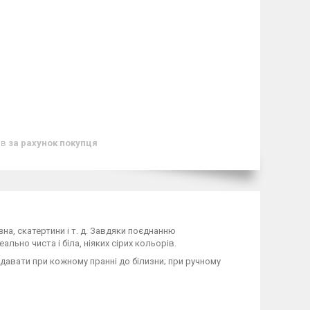
ів
за рахунок покупця
зна, скатертини і т. д. Завдяки поєднанню
ьно чиста і біла, ніяких сірих кольорів.
авати при кожному пранні до білизни; при ручному