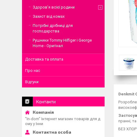
Здоров'я всієї родини
Захист від комах
Потрібні дрібниці для
господарства
Рушники Tommy Hilfiger і George
Home - Оригінал
Доставка та оплата
Про нас
Відгуки
Denkmit 
Контакти
Розроблен
високоефе
Застосув
"In-dom" Інтернет магазин товарів для д
пранні; т
ому у Інни
БЕЗ ХЛОР