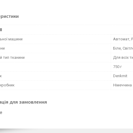
еристики
І
льної машини
Автомат, Р
зни
Біле, Світл
й тип тканини
Для всіх т
750 г
к
Denkmit
виробник
Німеччина
ація для замовлення
 ₴