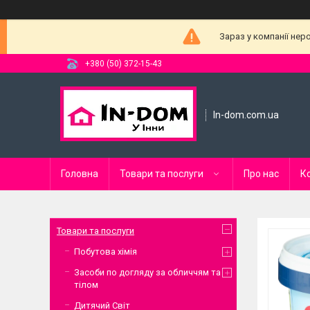
Зараз у компанії нер
+380 (50) 372-15-43
In-dom.com.ua
Головна
Товари та послуги
Про нас
К
Товари та послуги
Побутова хімія
Засоби по догляду за обличчям та
тілом
Дитячий Світ