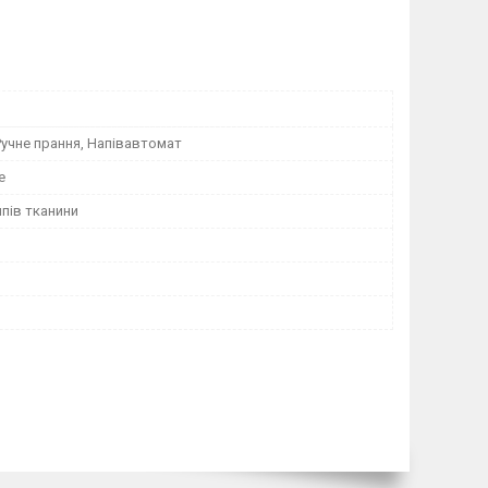
учне прання, Напівавтомат
е
ипів тканини