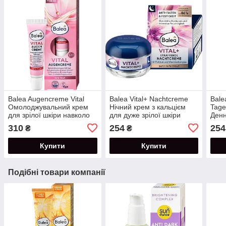
Balea Augencreme Vital
Balea Vital+ Nachtcreme
Bale
Омолоджувальний крем
Нічний крем з кальцієм
Tag
для зрілої шкіри навколо
для дуже зрілої шкіри
Денн
очей 5 в 1 15 мл
обличчя 55+ 50 мл
для 
310
254
254
₴
₴
50 м
Купити
Купити
Подібні товари компанії