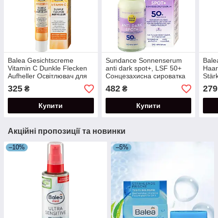
Balea Gesichtscreme
Sundance Sonnenserum
Bale
Vitamin C Dunkle Flecken
anti dark spot+, LSF 50+
Haar
Aufheller Освітлювач для
Сонцезахисна сироватка
Stär
пігментних плям з
від пігментних плям СПФ
Сиро
325
482
279
₴
₴
вітаміном С 50 мл
50+ 50 мл
воло
Купити
Купити
Акційні пропозиції та новинки
–10%
–5%