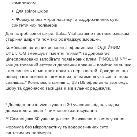
комплексом
Для зрілої шкіри
Формула без мікропластику та водорозчинних суто
синтетичних полімерів
Для потреб зрілої шкіри: Balea Vital активно протидіє ознакам
старіння шкіри та помітно розгладжує зморшки.
Комбінація активних речовин з ефективним ПОДВІЙНИМ
ЕФЕКТОМ зменшує пігментні плями** та допомагає
цілеспрямовано запобігати появі нових плям. PINOLUMIN™ –
концентрований екстракт деревини арвену – помітно зменшує
інтенсивність пігментних плям та нерівностей. Доведено, що
розмір і інтенсивність пігментних плям зменшуються, а шкіра
світлішає.* Комплекс вітамінів Е, В3 і В5 ефективно зволожує
шкіру та одночасно захищає її від вільних радикалів.
* Дослідження in vivo з участю 30 учасниць під наглядом
дерматолога після 4-тижневого застосування.
** Самооцінка 30 учасниць після 8-тижневого застосування.
Формула без мікропластику та водорозчинних суто
синтетичних полімерів.