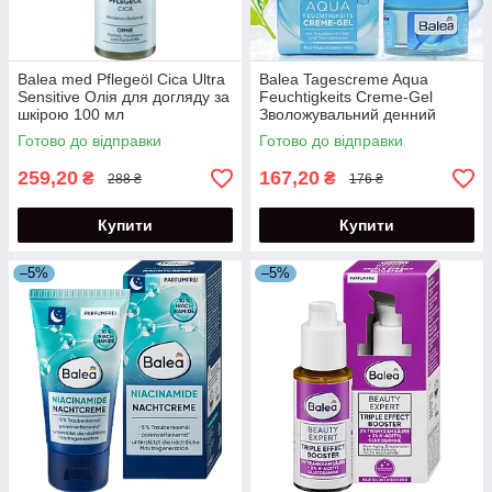
Balea med Pflegeöl Cica Ultra
Balea Tagescreme Aqua
Sensitive Олія для догляду за
Feuchtigkeits Creme-Gel
шкірою 100 мл
Зволожувальний денний
крем-гель для обличчя 50 мл
Готово до відправки
Готово до відправки
259,20
167,20
₴
₴
288 ₴
176 ₴
Купити
Купити
–5%
–5%