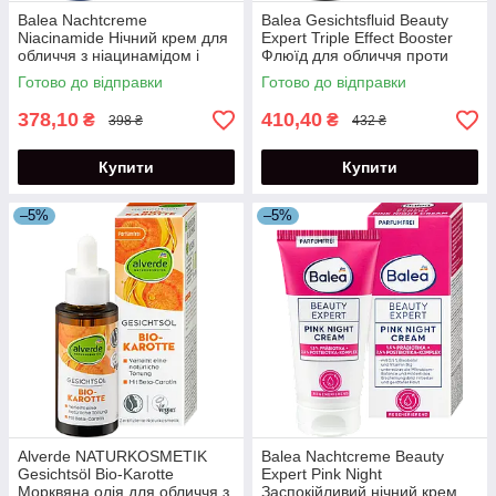
Balea Nachtcreme
Balea Gesichtsfluid Beauty
Niacinamide Нічний крем для
Expert Triple Effect Booster
обличчя з ніацинамідом і
Флюїд для обличчя проти
олією виноградних кісточок
старіння шкіри 30 мл
Готово до відправки
Готово до відправки
50 мл
378,10
410,40
₴
₴
398 ₴
432 ₴
Купити
Купити
–5%
–5%
Alverde NATURKOSMETIK
Balea Nachtcreme Beauty
Gesichtsöl Bio-Karotte
Expert Pink Night
Морквяна олія для обличчя з
Заспокійливий нічний крем