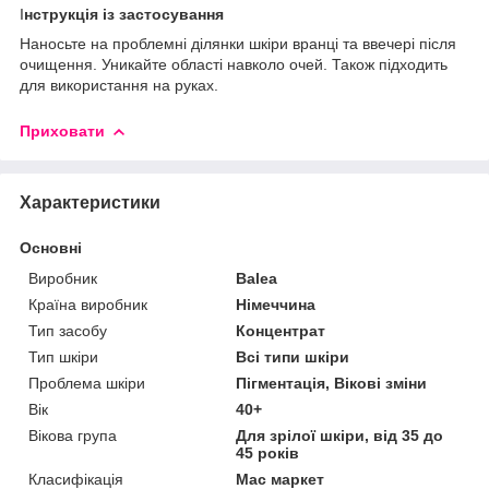
І
нструкція із застосування
Наносьте на проблемні ділянки шкіри вранці та ввечері після
очищення. Уникайте області навколо очей. Також підходить
для використання на руках.
Приховати
Характеристики
Основні
Виробник
Balea
Країна виробник
Німеччина
Тип засобу
Концентрат
Тип шкіри
Всі типи шкіри
Проблема шкіри
Пігментація, Вікові зміни
Вік
40+
Вікова група
Для зрілої шкіри, від 35 до
45 років
Класифікація
Мас маркет