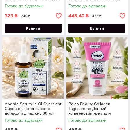
бета-каротином 30 мл
для обличчя 50 мл
Готово до відправки
Готово до відправки
323
448,40
₴
₴
340 ₴
472 ₴
Купити
Купити
Alverde Serum-in-Öl Overnight
Balea Beauty Collagen
Сироватка інтенсивного
Tagescreme Денний
догляду під час сну 30 мл
колагеновий крем для
обличчя 50 мл
Готово до відправки
Готово до відправки