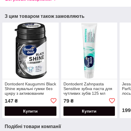
З цим товаром також замовляють
Dontodent Kaugummi Black
Dontodent Zahnpasta
Jess
Shine жувальні гумки без
Sensitive зубна паста для
Parf
цукру з активованим
чутливих зубів 125 мл
лось
вугіллям 50 шт
гігі
147
79
₴
₴
199
Купити
Купити
Подібні товари компанії