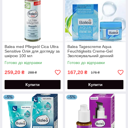
Balea med Pflegeöl Cica Ultra
Balea Tagescreme Aqua
Sensitive Олія для догляду за
Feuchtigkeits Creme-Gel
шкірою 100 мл
Зволожувальний денний
крем-гель для обличчя 50 мл
Готово до відправки
Готово до відправки
259,20
167,20
₴
₴
288 ₴
176 ₴
Купити
Купити
–5%
–5%