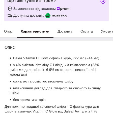
Що таке купити з Пром?
Замовлення під захистом
Доступна доставка
Опис
Характеристики
Доставка
Оплата
Умови 
Опис
Balea Vitamin C Glow 2-фазна кура, 7x2 мл (=14 мл)
з 4% вмістом вітаміну С і ліпідним комплексом (23%
вміст мигдалевої олії, 6,9% вміст соняшникової олії і
масла ши)
оживляє та освітлює втомлену шкіру
інтенсивний догляд для гладкого та сяючого вигляду
шкіри
без ароматизаторів
Для помітно гладшої та сяючої шкіри – 2-фазна кура для
шкіри в ампулах Vitamin C Glow від Balea! Ампули з 4 %