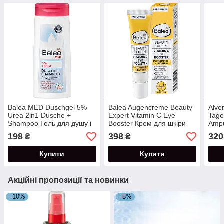
Balea MED Duschgel 5%
Balea Augencreme Beauty
Alve
Urea 2in1 Dusche +
Expert Vitamin C Eye
Tage
Shampoo Гель для душу і
Booster Крем для шкіри
Ampu
шампунь з 5% сечовиною
навколо очей з вітаміном
обли
198
398
320
₴
₴
300 мл
С 15 мл
мл
Купити
Купити
Акційні пропозиції та новинки
–10%
–5%