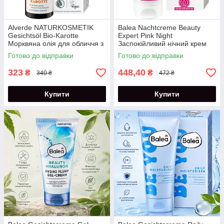
Alverde NATURKOSMETIK
Balea Nachtcreme Beauty
Gesichtsöl Bio-Karotte
Expert Pink Night
Морквяна олія для обличчя з
Заспокійливий нічний крем
бета-каротином 30 мл
для обличчя 50 мл
Готово до відправки
Готово до відправки
323
448,40
₴
₴
340 ₴
472 ₴
Купити
Купити