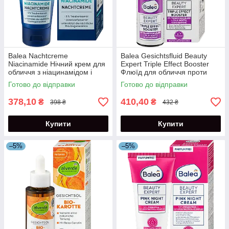
Balea Nachtcreme
Balea Gesichtsfluid Beauty
Niacinamide Нічний крем для
Expert Triple Effect Booster
обличчя з ніацинамідом і
Флюїд для обличчя проти
олією виноградних кісточок
старіння шкіри 30 мл
Готово до відправки
Готово до відправки
50 мл
378,10
410,40
₴
₴
398 ₴
432 ₴
Купити
Купити
–5%
–5%