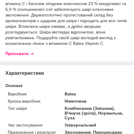
вітаміну С і багатим ліпідним комплексом 23 % мигдалевої та
6,9 % соняшникової олії забезпечують шкірі інтенсивне
зволоження. Дерматологічно протестований склад без
ароматизаторів є щадним для шкіри і підходить для всіх типів
шкіри. Втомлена шкіра оживає, а дрібні зморшки
розгладжуються. Шкіра виглядає відпочилою, вона
ревіталізована. Подаруйте своїй шкірі молодий вигляд з
косметичною лінією з вітаміном С Balea Vitamin C.
Приховати
Характеристики
Основні
Виробник
Balea
Країна виробник
Німеччина
Тип шкіри
Комбінована (Змішана),
В'януча (зріла), Нормальна,
Суха
Час застосування
Універсальний
Призначення і результат
Зволоження, Перешкоджає