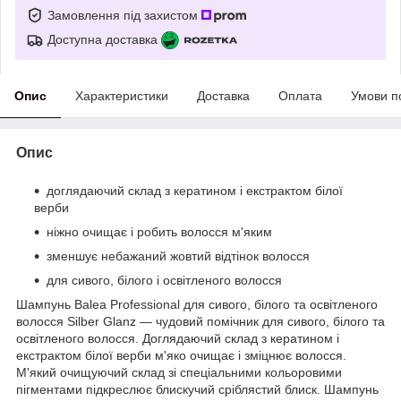
Замовлення під захистом
Доступна доставка
Опис
Характеристики
Доставка
Оплата
Умови п
Опис
доглядаючий склад з кератином і екстрактом білої
верби
ніжно очищає і робить волосся м'яким
зменшує небажаний жовтий відтінок волосся
для сивого, білого і освітленого волосся
Шампунь Balea Professional для сивого, білого та освітленого
волосся Silber Glanz — чудовий помічник для сивого, білого та
освітленого волосся. Доглядаючий склад з кератином і
екстрактом білої верби м'яко очищає і зміцнює волосся.
М'який очищуючий склад зі спеціальними кольоровими
пігментами підкреслює блискучий сріблястий блиск. Шампунь