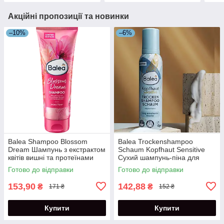
Акційні пропозиції та новинки
–10%
–6%
Balea Shampoo Blossom
Balea Trockenshampoo
Dream Шампунь з екстрактом
Schaum Kopfhaut Sensitive
квітів вишні та протеїнами
Сухий шампунь-піна для
шовку 250 мл
чутливої шкіри голови 150 мл
Готово до відправки
Готово до відправки
153,90
142,88
₴
₴
171 ₴
152 ₴
Купити
Купити