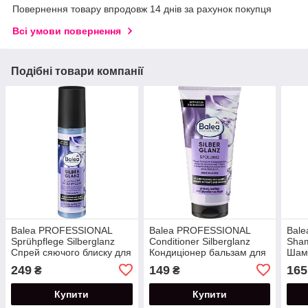
Повернення товару впродовж 14 днів за рахунок покупця
Всі умови повернення
Подібні товари компанії
Balea PROFESSIONAL
Balea PROFESSIONAL
Bale
Sprühpflege Silberglanz
Conditioner Silberglanz
Sham
Спрей сяючого блиску для
Кондиціонер бальзам для
Шам
сивого, білого та
сивого, білого та
для 
249
149
165
₴
₴
освітленого волосся 200
освітленого волосся 200
гіал
мл
мл
250 
Купити
Купити