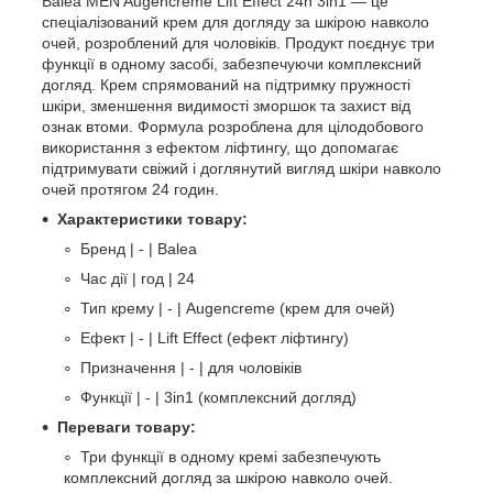
Balea MEN Augencreme Lift Effect 24h 3in1 — це
спеціалізований крем для догляду за шкірою навколо
очей, розроблений для чоловіків. Продукт поєднує три
функції в одному засобі, забезпечуючи комплексний
догляд. Крем спрямований на підтримку пружності
шкіри, зменшення видимості зморшок та захист від
ознак втоми. Формула розроблена для цілодобового
використання з ефектом ліфтингу, що допомагає
підтримувати свіжий і доглянутий вигляд шкіри навколо
очей протягом 24 годин.
Характеристики товару:
Бренд | - | Balea
Час дії | год | 24
Тип крему | - | Augencreme (крем для очей)
Ефект | - | Lift Effect (ефект ліфтингу)
Призначення | - | для чоловіків
Функції | - | 3in1 (комплексний догляд)
Переваги товару:
Три функції в одному кремі забезпечують
комплексний догляд за шкірою навколо очей.