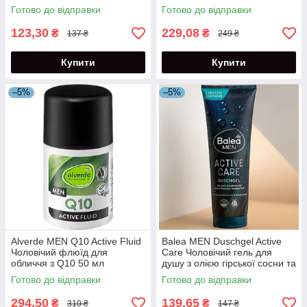
антиперспірант 96 год 200
чутливої шкіри 75 мл
Готово до відправки
Готово до відправки
мл
123,30
229,08
₴
₴
137 ₴
249 ₴
Купити
Купити
–5%
–5%
Alverde MEN Q10 Active Fluid
Balea MEN Duschgel Active
Чоловічий флюїд для
Care Чоловічий гель для
обличчя з Q10 50 мл
душу з олією гірської сосни та
комплексом м'яти 250 мл
Готово до відправки
Готово до відправки
294,50
139,65
₴
₴
310 ₴
147 ₴