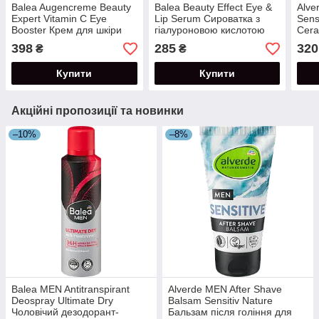
Balea Augencreme Beauty
Balea Beauty Effect Eye &
Alve
Expert Vitamin C Eye
Lip Serum Сироватка з
Sens
Booster Крем для шкіри
гіалуроновою кислотою
Cera
навколо очей з вітаміном
для шкіри навколо очей та
Тона
398
285
320
₴
₴
С 15 мл
губ 30+ 15 мл
чутл
цера
Купити
Купити
Акційні пропозиції та новинки
–10%
–8%
Balea MEN Antitranspirant
Alverde MEN After Shave
Deospray Ultimate Dry
Balsam Sensitiv Nature
Чоловічий дезодорант-
Бальзам після гоління для