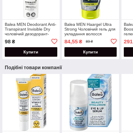
Balea MEN Deodorant Anti-
Balea MEN Haargel Ultra
Bale
Transpirant Invisible Dry
Strong Чоловічий гель для
Boos
чоловічий дезодорант-
укладання волосся
геле
антиперспірант
Надпотужна фіксація 150
2% к
98
84,55
291
₴
₴
89 ₴
Невидимий 200 мл
мл
Купити
Купити
Подібні товари компанії