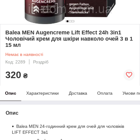
Balea MEN Augencreme Lift Effect 24h 3in1
Чоловічий крем для шкіри навколо очей 3 в 1
15 мл
Немає в наявності
Код: 2289
Роздріб
320
₴
Опис
Характеристики
Доставка
Оплата
Умови п
Опис
Balea MEN 24-годинний крем для очей для чоловіків
LIFT EFFECT 3в1