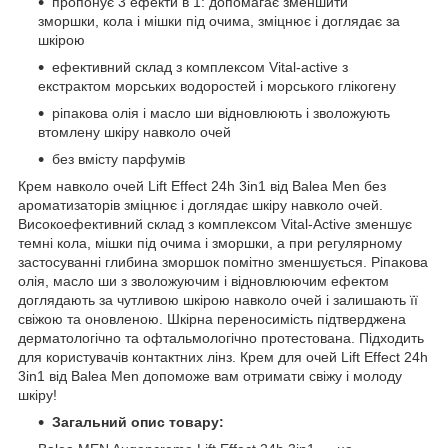
пропонує 3 ефекти в 1: допомагає зменшити
зморшки, кола і мішки під очима, зміцнює і доглядає за
шкірою
ефективний склад з комплексом Vital-active з
екстрактом морських водоростей і морського глікогену
ріпакова олія і масло ши відновлюють і зволожують
втомлену шкіру навколо очей
без вмісту парфумів
Крем навколо очей Lift Effect 24h 3in1 від Balea Men без
ароматизаторів зміцнює і доглядає шкіру навколо очей.
Високоефективний склад з комплексом Vital-Active зменшує
темні кола, мішки під очима і зморшки, а при регулярному
застосуванні глибина зморшок помітно зменшується. Ріпакова
олія, масло ши з зволожуючим і відновлюючим ефектом
доглядають за чутливою шкірою навколо очей і залишають її
свіжою та оновленою. Шкірна переносимість підтверджена
дерматологічно та офтальмологічно протестована. Підходить
для користувачів контактних лінз. Крем для очей Lift Effect 24h
3in1 від Balea Men допоможе вам отримати свіжу і молоду
шкіру!
Загальний опис товару: