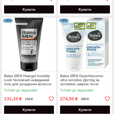
Купити
Купити
–5%
–5%
Balea MEN Haargel Invisible
Balea MEN Gesichtscreme
Look Чоловічий невидимий
ultra sensitive Догляд за
гель для укладання волосся
чутливою шкірою після
150 мл
гоління 50 мл
Готово до відправки
Готово до відправки
131,10
274,55
₴
₴
138 ₴
289 ₴
Купити
Купити