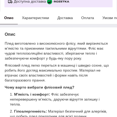
Доступна доставка
Опис
Характеристики
Доставка
Оплата
Умови п
Опис
Плед виготовлено з високоякісного флісу, який вирізняється
м'якістю та приємними тактильними відчуттями. Фліс має
чудові теплоізоляційні властивості, зберігаючи тепло і
забезпечуючи комфорт у будь-яку пору року.
Флісовий плед легко переться в машинці і швидко сохне, що
робить його догляд максимально простим. Матеріал не
втрачає своїх властивостей і форми навіть після
багаторазового прання.
Чому варто вибрати флісовий плед?
М'якість і комфорт:
Фліс забезпечує
неперевершену м'якість, даруючи відчуття затишку і
тепла.
Гіпоалергенність:
Матеріал безпечний для алергіків,
що робить плед придатним для всієї родини.