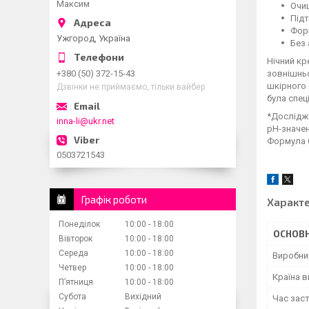
Максим
Очи
Підт
Форм
Ужгород, Україна
Без
Нічний кр
зовнішньо
+380 (50) 372-15-43
шкірного 
Дзвінки не приймаємо, тільки вайбер
була спец
*Дослідже
inna-li@ukr.net
pH-значенн
Формула б
0503721543
Графік роботи
Характ
Понеділок
10:00
18:00
ОСНОВН
Вівторок
10:00
18:00
Середа
10:00
18:00
Виробни
Четвер
10:00
18:00
Країна 
Пʼятниця
10:00
18:00
Субота
Вихідний
Час зас