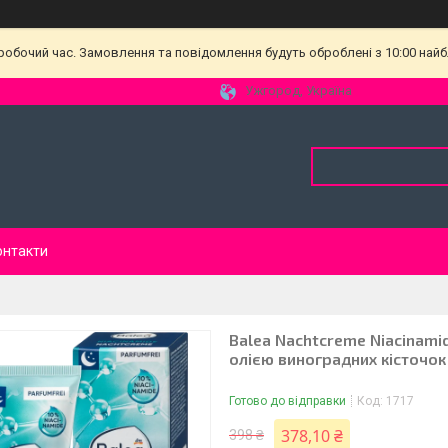
еробочий час. Замовлення та повідомлення будуть оброблені з 10:00 найб
Ужгород, Україна
онтакти
Balea Nachtcreme Niacinami
олією виноградних кісточок
Готово до відправки
Код:
1717
378,10 ₴
398 ₴