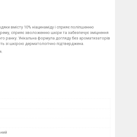
авдяки вмісту 10% ніацинаміду і сприяє поліпшенню
 крему, сприяє зволоженню шкіри та забезпечує зміцнення
ного ранку. Унікальна формула догляду без ароматизаторів
ість зі шкірою дерматологічно підтверджена.
я.
ьний