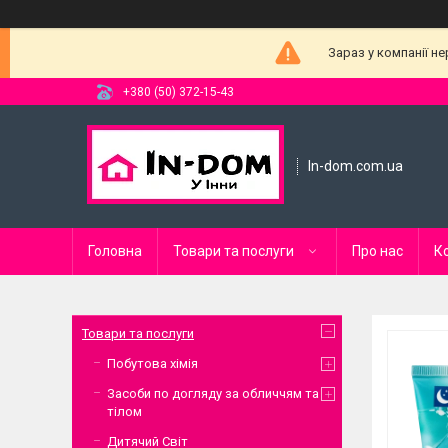
Зараз у компанії н
+380 (50) 372-15-43
In-dom.com.ua
Головна
Товари та послуги
Про нас
К
Товари та послуги
Побутова хімія
Засоби по догляду за обличчям та
тілом
Дитячий Світ