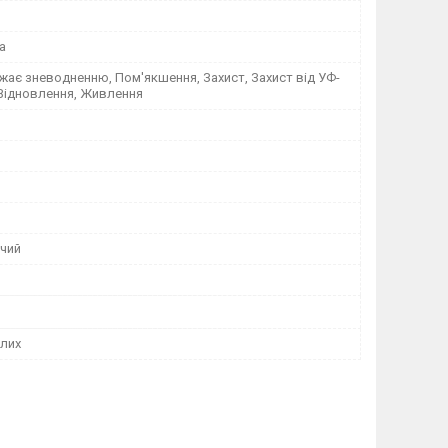
а
ає зневодненню, Пом'якшення, Захист, Захист від УФ-
 Відновлення, Живлення
чий
лих