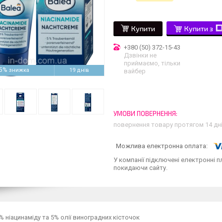
Купити
Купити з
+380 (50) 372-15-43
Дзвінки не
приймаємо, тільки
5%
19 днів
вайбер
повернення товару протягом 14 дн
У компанії підключені електронні п
покидаючи сайту.
% ніацинаміду та 5% олії виноградних кісточок