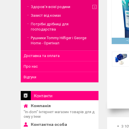
Здоров'я всієї родини
Захист від комах
Потрібні дрібниці для
господарства
Рушники Tommy Hilfiger і George
–
Home - Оригінал
Доставка та оплата
Про нас
Відгуки
Контакти
"In-dom" Інтернет магазин товарів для д
ому у Інни
З 10