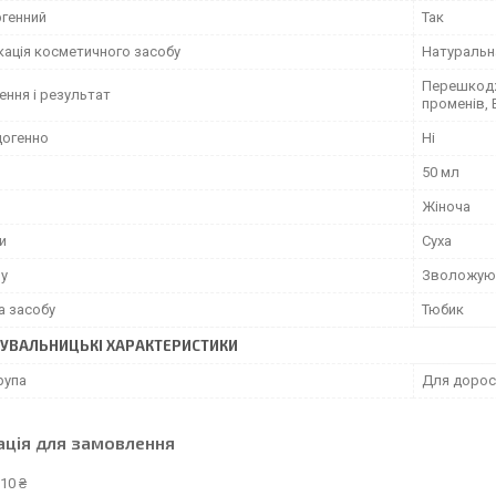
ргенний
Так
кація косметичного засобу
Натуральн
Перешкодж
ення і результат
променів,
огенно
Ні
50 мл
Жіноча
и
Суха
му
Зволожую
а засобу
Тюбик
УВАЛЬНИЦЬКІ ХАРАКТЕРИСТИКИ
рупа
Для дорос
ація для замовлення
10 ₴