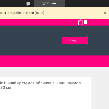
Кошик
лижчого робочого дня (10.08).
Пошук...
de Нічний крем для обличчя з ніацинамідом і
 50 мл