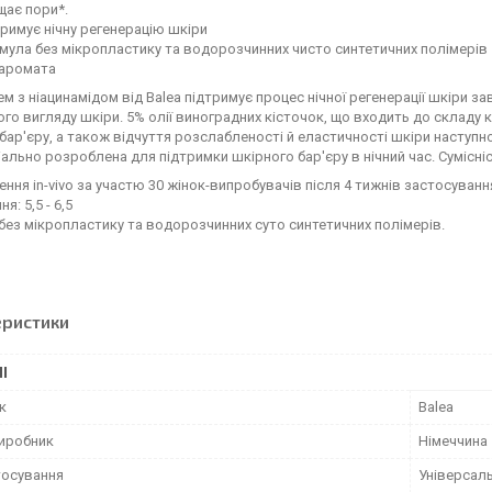
щає пори*.
римує нічну регенерацію шкіри
ула без мікропластику та водорозчинних чисто синтетичних полімерів
 аромата
ем з ніацинамідом від Balea підтримує процес нічної регенерації шкіри з
го вигляду шкіри. 5% олії виноградних кісточок, що входить до складу
бар'єру, а також відчуття розслабленості й еластичності шкіри наступ
іально розроблена для підтримки шкірного бар'єру в нічний час. Сумісн
ння in-vivo за участю 30 жінок-випробувачів після 4 тижнів застосуванн
я: 5,5 - 6,5
ез мікропластику та водорозчинних суто синтетичних полімерів.
еристики
І
к
Balea
виробник
Німеччина
тосування
Універсал