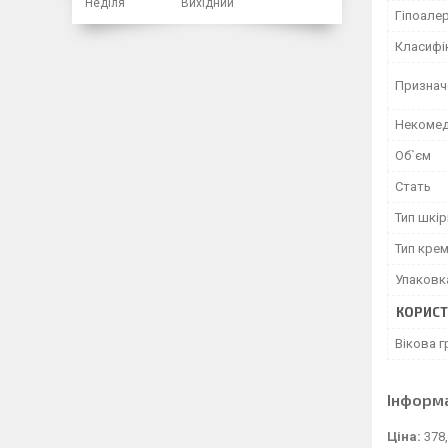
Неділя
Вихідний
Гіпоале
Класифі
Признач
Некомед
Об`єм
Стать
Тип шкір
Тип кре
Упаковк
КОРИСТ
Вікова г
Інформ
Ціна:
378,