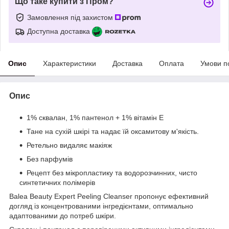
Що таке купити з Пром?
Замовлення під захистом
Доступна доставка
Опис
Характеристики
Доставка
Оплата
Умови п
Опис
1% сквалан, 1% пантенол + 1% вітамін Е
Тане на сухій шкірі та надає їй оксамитову м'якість.
Ретельно видаляє макіяж
Без парфумів
Рецепт без мікропластику та водорозчинних, чисто
синтетичних полімерів
Balea Beauty Expert Peeling Cleanser пропонує ефективний
догляд із концентрованими інгредієнтами, оптимально
адаптованими до потреб шкіри.