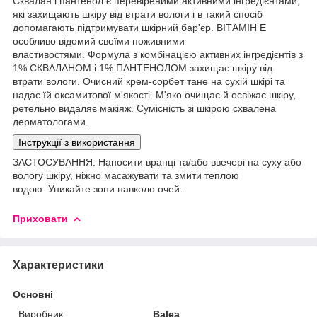
Сквалан і пантенол є перевіреними активними інгредієнтами,
які захищають шкіру від втрати вологи і в такий спосіб
допомагають підтримувати шкірний бар'єр. ВІТАМІН Е
особливо відомий своїми поживними
властивостями. Формула з комбінацією активних інгредієнтів з
1% СКВАЛАНОМ і 1% ПАНТЕНОЛОМ захищає шкіру від
втрати вологи. Очисний крем-сорбет тане на сухій шкірі та
надає їй оксамитової м'якості. М'яко очищає й освіжає шкіру,
ретельно видаляє макіяж. Сумісність зі шкірою схвалена
дерматологами.
Інструкції з використання
ЗАСТОСУВАННЯ: Наносити вранці та/або ввечері на суху або
вологу шкіру, ніжно масажувати та змити теплою
водою. Уникайте зони навколо очей.
Приховати
Характеристики
Основні
Виробник
Balea