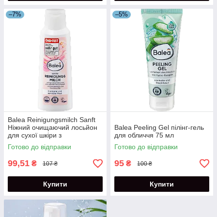
–7%
–5%
Balea Reinigungsmilch Sanft
Ніжний очищаючий лосьйон
Balea Peeling Gel пілінг-гель
для сухої шкіри з
для обличчя 75 мл
провітаміном В5 200 мл
Готово до відправки
Готово до відправки
99,51
95
₴
₴
107 ₴
100 ₴
Купити
Купити