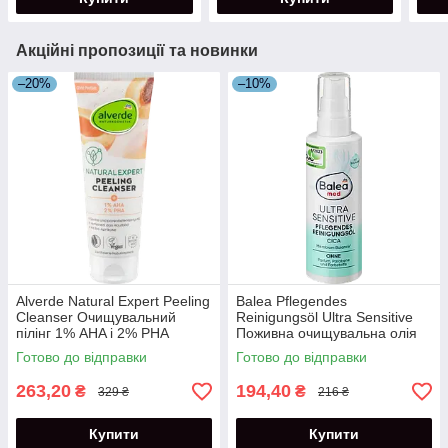
Акційні пропозиції та новинки
–20%
–10%
Alverde Natural Expert Peeling
Balea Pflegendes
Cleanser Очищувальний
Reinigungsöl Ultra Sensitive
пілінг 1% AHA і 2% PHA
Поживна очищувальна олія
кислотами 125 мл
для обличчя 100 мл
Готово до відправки
Готово до відправки
263,20
194,40
₴
₴
329 ₴
216 ₴
Купити
Купити