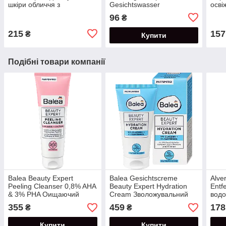
шкіри обличчя з
Gesichtswasser
осві
сечовиною 5% 50 мл
Зволожуючий тонік для
макі
96
₴
обличчя 200 мл
215
157
₴
Купити
Подібні товари компанії
Balea Beauty Expert
Balea Gesichtscreme
Alve
Peeling Cleanser 0,8% AHA
Beauty Expert Hydration
Entf
& 3% PHA Оищаючий
Cream Зволожувальний
водо
пілінг для шкіри обличчя
крем для обличчя 10%
очей
355
459
178
₴
₴
125 мл
гліцерину і 5% пантенолу
50 мл
Купити
Купити