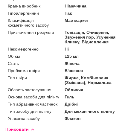
Країна виробник
Німеччина
Гіпоалергенний
Так
Класифікація
Мас маркет
косметичного засобу
Призначення і результат
Тонізація, Очищення,
Звуження пор, Усунення
блиску, Відновлення
Некомедогенно
Ні
Об`єм
125 мл
Стать
Жіноча
Проблема шкіри
В'янення
Тип шкіри
Жирна, Комбінована
(Змішана), Нормальна
Область застосування
Обличчя
Основа засоби для пілінгу
Гель
Тип абразивних частинок
Дрібні
Тип засобу для пілінгу
Для механічного пілінгу
Упаковка засобу
Флакон
Приховати