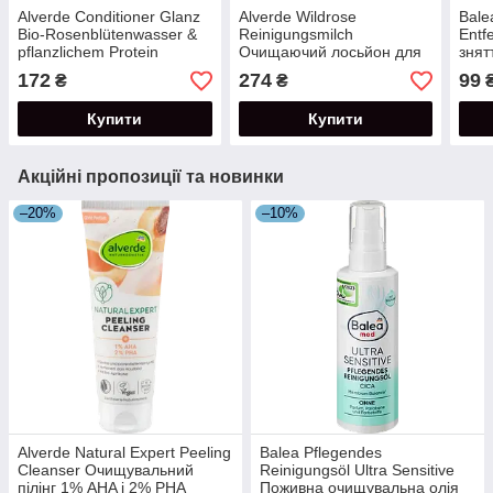
Alverde Conditioner Glanz
Alverde Wildrose
Bale
Bio-Rosenblütenwasser &
Reinigungsmilch
Entf
pflanzlichem Protein
Очищаючий лосьйон для
знят
Кондиціонер для блиску
шкіри обличчя з
очей
172
274
99
₴
₴
волосся 200 мл
шипшиною 200 мл
Купити
Купити
Акційні пропозиції та новинки
–20%
–10%
Alverde Natural Expert Peeling
Balea Pflegendes
Cleanser Очищувальний
Reinigungsöl Ultra Sensitive
пілінг 1% AHA і 2% PHA
Поживна очищувальна олія