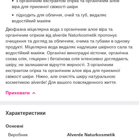
з органічним екстрактом огірка та органічним алое
віра для приємної свіжості шкіри
підходить для обличчя, очей та губ, видаляє
водостійкий макіяж
Двофазна міцелярна вода з органічним алое віра та
органічним огірком від alverde Naturkosmetik пропонує
очищення та догляд за обличчям, очима та губами в одному
продукті. Міцелярна вода видаляє надлишки шкірного сала та
водостійкий макіяж. Органічні виноградні кісточки, органічна
соєва олія, гліцерин і бетаїнова олія інтенсивно доглядають
шкіру, не залишаючи відчуття жирності. З органічним
екстрактом огірка та органічним алое віра для приємної
свіжості шкіри. Ніжно, але очистіть шкіру натуральною
косметикою alverde! Для вашого повсякденного життя.
Приховати
Характеристики
Основні
Виробник
Alverde Naturkosmetik