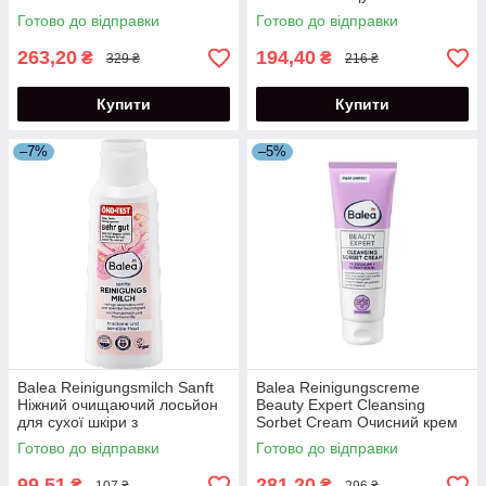
кислотами 125 мл
для обличчя 100 мл
Готово до відправки
Готово до відправки
263,20
194,40
₴
₴
329 ₴
216 ₴
Купити
Купити
–7%
–5%
Balea Reinigungsmilch Sanft
Balea Reinigungscreme
Ніжний очищаючий лосьйон
Beauty Expert Cleansing
для сухої шкіри з
Sorbet Cream Очисний крем
провітаміном В5 200 мл
сорбет для обличчя 125 мл
Готово до відправки
Готово до відправки
99,51
281,20
₴
₴
107 ₴
296 ₴