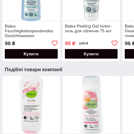
Balea
Balea Peeling Gel пілінг-
Bale
Feuchtigkeitsspendendes
гель для обличчя 75 мл
Gesi
Gesichtswasser
тоні
Зволожуючий тонік для
96
95
96
₴
₴
100 ₴
обличчя 200 мл
Купити
Купити
Подібні товари компанії