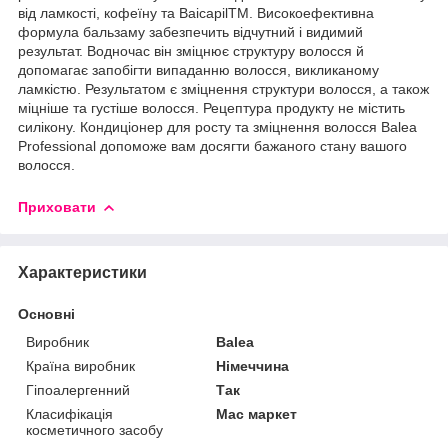
від ламкості, кофеїну та BaicapilTM. Високоефективна
формула бальзаму забезпечить відчутний і видимий
результат. Водночас він зміцнює структуру волосся й
допомагає запобігти випаданню волосся, викликаному
ламкістю. Результатом є зміцнення структури волосся, а також
міцніше та густіше волосся. Рецептура продукту не містить
силікону. Кондиціонер для росту та зміцнення волосся Balea
Professional допоможе вам досягти бажаного стану вашого
волосся.
Приховати
Характеристики
Основні
Виробник
Balea
Країна виробник
Німеччина
Гіпоалергенний
Так
Класифікація
Мас маркет
косметичного засобу