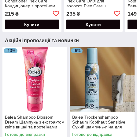
Conditioner Plex Care
Plex Care Олія для
Kopf
Кондиціонер з протеїном
волосся Plex Care +
Баль
для фарбованого
термозахист 50 мл
чутл
215
235
149
₴
₴
пошкодженого волосся
мл
200 мл
Купити
Купити
Акційні пропозиції та новинки
–10%
–6%
Balea Shampoo Blossom
Balea Trockenshampoo
Dream Шампунь з екстрактом
Schaum Kopfhaut Sensitive
квітів вишні та протеїнами
Сухий шампунь-піна для
шовку 250 мл
чутливої шкіри голови 150 мл
Готово до відправки
Готово до відправки