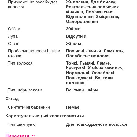
Призначення засобу для
Живлення, Для блиску,
волосся
Розгладження посічених
кінчиків, Пом'якшення,
Відновлення, Зміцнення,
Оздоровлення
Об`єм
200 мл
Лупа
Відсутній
Стать
Жіноча
Проблема волосся і шкіри
Посічені кінчики, Ламкість,
голови
Ослаблене волосся
Тип волосся
Тонкі, Тьмяні, Ламке,
Кучеряві, Хімічна завивка,
Нормальні, Ослаблені,
Пошкоджені, Всі типи
волосся
Тип шкіри голови
Всі типи шкіри
Склад
Синтетичні барвники
Немає
Користувальницькі характеристики
Тип шампуню
Для пошкодженого волосся
Приховати