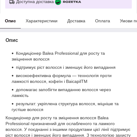
Доступна доставка
Опис
Характеристики
Доставка
Оплата
Умови п
Опис
Кондиціонер Balea Professional для росту та
зміцнення волосся
підтримує ріст волосся і зменшує його випадання
високоефективна формула — технологія проти
ламкості волосся, кофеїн і BaicapilTM
допомагає запобігти випаданню волосся через
ламкість
результат: укріплена структура волосся, міцніше та
густіше волосся
Кондиціонер для росту та зміцнення волосся Balea
Professional призначений для ослабленого та ламкого
волосся. У поєднанні з іншими продуктами цієї лінії підтримує
ріст волосся і зменшує його випадання. З технологією захисту