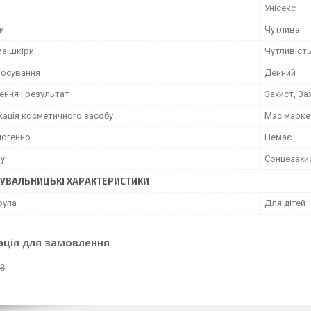
Унісекс
и
Чутлива
а шкіри
Чутливіст
тосування
Денний
ення і результат
Захист, За
кація косметичного засобу
Мас марке
огенно
Немає
му
Сонцезахи
УВАЛЬНИЦЬКІ ХАРАКТЕРИСТИКИ
рупа
Для дітей
ація для замовлення
 ₴