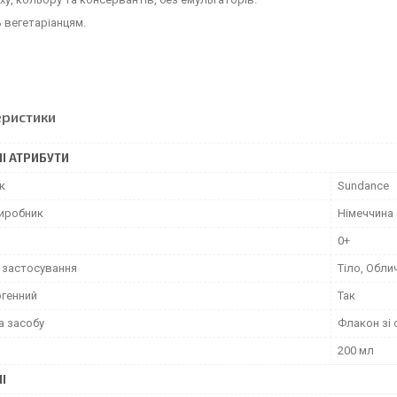
 вегетаріанцям.
еристики
І АТРИБУТИ
к
Sundance
виробник
Німеччина
0+
 застосування
Тіло, Обли
ргенний
Так
а засобу
Флакон зі
200 мл
І