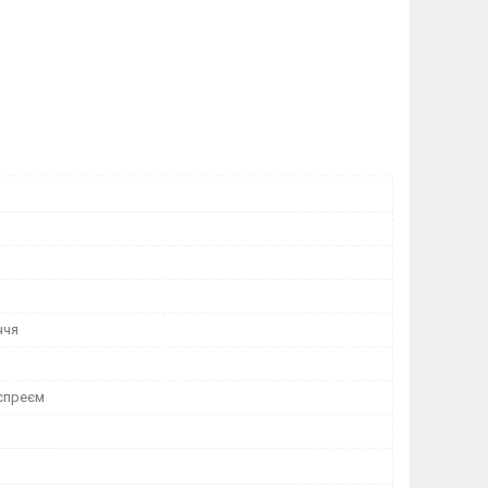
ччя
 спреєм