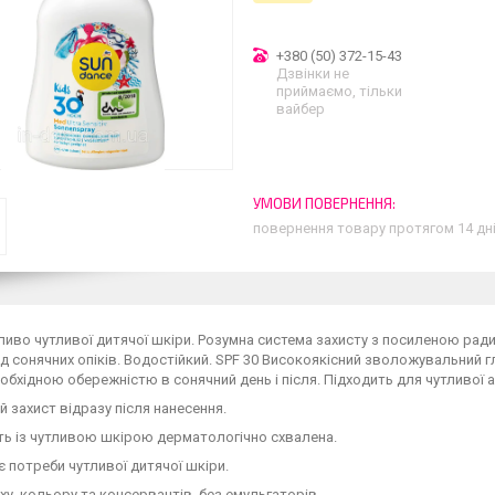
+380 (50) 372-15-43
Дзвінки не
приймаємо, тільки
вайбер
повернення товару протягом 14 дн
иво чутливої дитячої шкіри. Розумна система захисту з посиленою ра
ід сонячних опіків. Водостійкий. SPF 30 Високоякісний зволожувальний гл
необхідною обережністю в сонячний день і після. Підходить для чутливої
й захист відразу після нанесення.
сть із чутливою шкірою дерматологічно схвалена.
є потреби чутливої дитячої шкіри.
аху, кольору та консервантів, без емульгаторів.