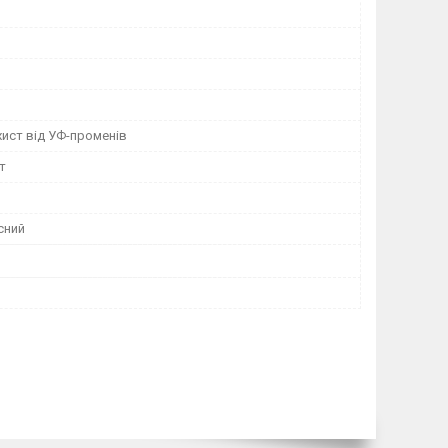
ь
хист від УФ-променів
т
сний