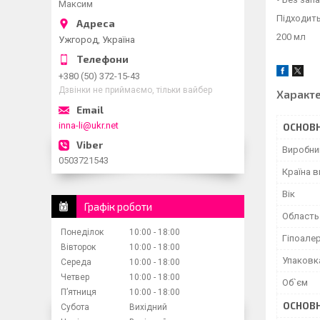
Максим
Підходить
200 мл
Ужгород, Україна
+380 (50) 372-15-43
Дзвінки не приймаємо, тільки вайбер
Характ
inna-li@ukr.net
ОСНОВН
Виробни
0503721543
Країна 
Вік
Графік роботи
Область
Понеділок
10:00
18:00
Гіпоале
Вівторок
10:00
18:00
Упаковк
Середа
10:00
18:00
Четвер
10:00
18:00
Об`єм
Пʼятниця
10:00
18:00
ОСНОВН
Субота
Вихідний