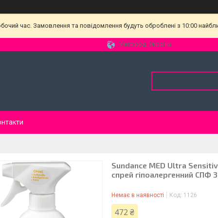
обочий час. Замовлення та повідомлення будуть оброблені з 10:00 найбл
Ужгород, Україна
онтакти
Sundance MED Ultra Sensiti
спрей гіпоалергенний СПФ 
Немає в наявності
Код:
1126
472 ₴