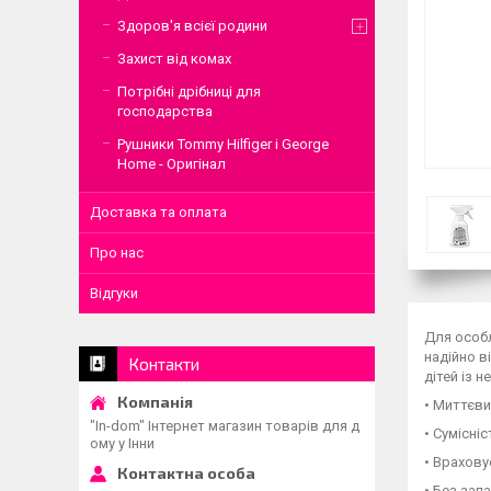
Здоров'я всієї родини
Захист від комах
Потрібні дрібниці для
господарства
Рушники Tommy Hilfiger і George
Home - Оригінал
Доставка та оплата
Про нас
Відгуки
Для особл
надійно в
Контакти
дітей із 
• Миттєви
"In-dom" Інтернет магазин товарів для д
• Сумісні
ому у Інни
• Врахову
• Без зап