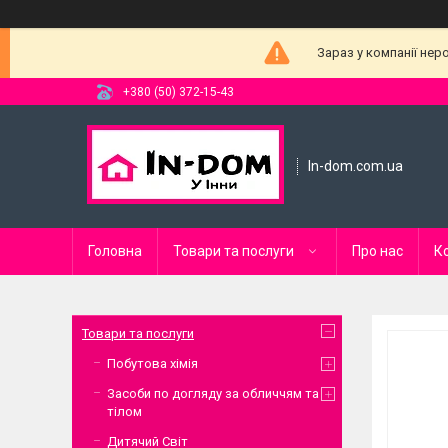
Зараз у компанії нер
+380 (50) 372-15-43
In-dom.com.ua
Головна
Товари та послуги
Про нас
К
Товари та послуги
Побутова хімія
Засоби по догляду за обличчям та
тілом
Дитячий Світ