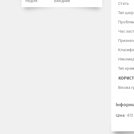
Неділя
Вихідний
Стать
Тип шкір
Проблем
Час зас
Признач
Класифі
Некомед
Тип кре
КОРИСТ
Вікова г
Інформ
Ціна:
472