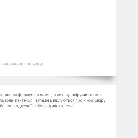
ів
за рахунок покупця
дикальною формулою захищає дитячу шкіру миттєво та
іцерин, пантенол і вітамін Е піклуються про ніжну шкіру
 або пошкодженої шкіри, під час екземи.