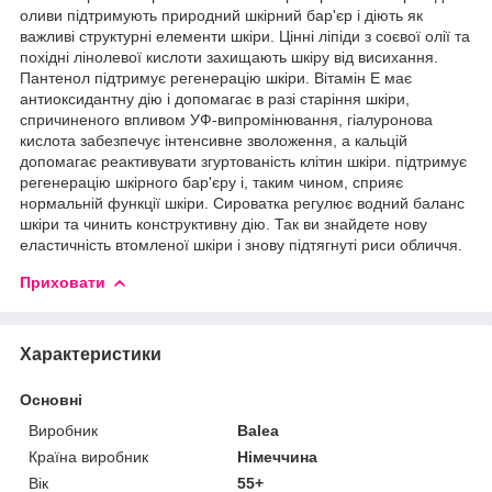
оливи підтримують природний шкірний бар'єр і діють як
важливі структурні елементи шкіри. Цінні ліпіди з соєвої олії та
похідні лінолевої кислоти захищають шкіру від висихання.
Пантенол підтримує регенерацію шкіри. Вітамін Е має
антиоксидантну дію і допомагає в разі старіння шкіри,
спричиненого впливом УФ-випромінювання, гіалуронова
кислота забезпечує інтенсивне зволоження, а кальцій
допомагає реактивувати згуртованість клітин шкіри. підтримує
регенерацію шкірного бар'єру і, таким чином, сприяє
нормальній функції шкіри. Сироватка регулює водний баланс
шкіри та чинить конструктивну дію. Так ви знайдете нову
еластичність втомленої шкіри і знову підтягнуті риси обличчя.
Приховати
Характеристики
Основні
Виробник
Balea
Країна виробник
Німеччина
Вік
55+