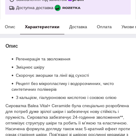
Доступна доставка
Опис
Характеристики
Доставка
Оплата
Умови 
Опис
Регенерація та зволоження
Зміцнює шкіру
Скорочує зморшки та лінії від сухості
Рецепт без мікропластику і водорозчинних, чисто
синтетичних полімерів
З кальцієм, гіалуроновою кислотою і соєвою олією
Сироватка Balea Vital+ Ceramide була спеціально розроблена
для потреб дуже зрілої шкіри і забезпечує нову стійкість і
пружність. Сироватка забезпечує 24-годинне зволоження**,
оптимізує структуру шкіри та робить її м'якою та еластичною.
Насичена формула догляду також має 5-кратний ефект проти
ознак старіння шкіри. Пов'язані зі шкірою рослинні кераміди з