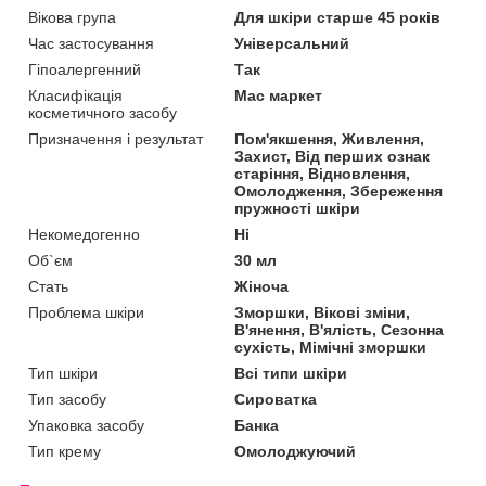
Вікова група
Для шкіри старше 45 років
Час застосування
Універсальний
Гіпоалергенний
Так
Класифікація
Мас маркет
косметичного засобу
Призначення і результат
Пом'якшення, Живлення,
Захист, Від перших ознак
старіння, Відновлення,
Омолодження, Збереження
пружності шкіри
Некомедогенно
Ні
Об`єм
30 мл
Стать
Жіноча
Проблема шкіри
Зморшки, Вікові зміни,
В'янення, В'ялість, Сезонна
сухість, Мімічні зморшки
Тип шкіри
Всі типи шкіри
Тип засобу
Сироватка
Упаковка засобу
Банка
Тип крему
Омолоджуючий