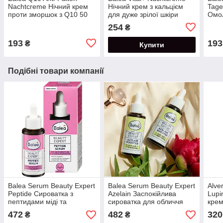
Nachtcreme Нічний крем
Нічний крем з кальцієм
Tag
проти зморшок з Q10 50
для дуже зрілої шкіри
Омо
мл
обличчя 55+ 50 мл
крем
254
₴
40+
193
193
₴
Купити
Подібні товари компанії
Balea Serum Beauty Expert
Balea Serum Beauty Expert
Alve
Peptide Сироватка з
Azelain Заспокійлива
Lupi
пептидами міді та
сироватка для обличчя
крем
гіалуроновою кислотою 30
проти пігментних плям
люпи
472
482
320
₴
₴
мл
після акне 30 мл
кисл