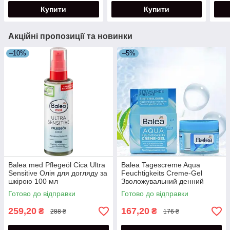
Купити
Купити
Акційні пропозиції та новинки
–10%
–5%
Balea med Pflegeöl Cica Ultra
Balea Tagescreme Aqua
Sensitive Олія для догляду за
Feuchtigkeits Creme-Gel
шкірою 100 мл
Зволожувальний денний
крем-гель для обличчя 50 мл
Готово до відправки
Готово до відправки
259,20
167,20
₴
₴
288 ₴
176 ₴