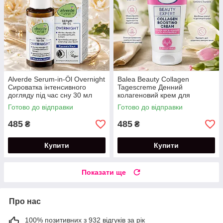
Alverde Serum-in-Öl Overnight
Balea Beauty Collagen
Сироватка інтенсивного
Tagescreme Денний
догляду під час сну 30 мл
колагеновий крем для
обличчя 50 мл
Готово до відправки
Готово до відправки
485
485
₴
₴
Купити
Купити
Показати ще
Про нас
100% позитивних з 932 відгуків за рік