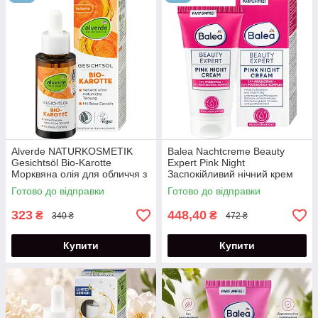
Alverde NATURKOSMETIK
Balea Nachtcreme Beauty
Gesichtsöl Bio-Karotte
Expert Pink Night
Морквяна олія для обличчя з
Заспокійливий нічний крем
бета-каротином 30 мл
для обличчя 50 мл
Готово до відправки
Готово до відправки
323
448,40
₴
₴
340 ₴
472 ₴
Купити
Купити