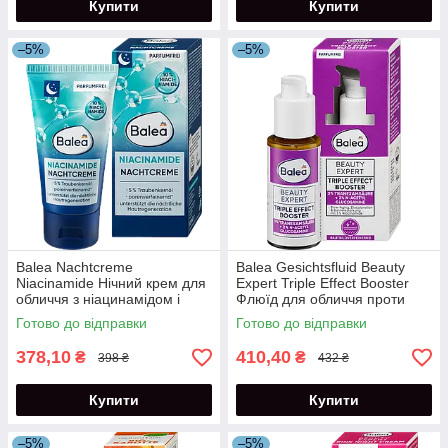
Купити
Купити
–5%
–5%
Balea Nachtcreme
Balea Gesichtsfluid Beauty
Niacinamide Нічний крем для
Expert Triple Effect Booster
обличчя з ніацинамідом і
Флюїд для обличчя проти
олією виноградних кісточок
старіння шкіри 30 мл
Готово до відправки
Готово до відправки
50 мл
378,10
410,40
₴
₴
398 ₴
432 ₴
Купити
Купити
–5%
–5%