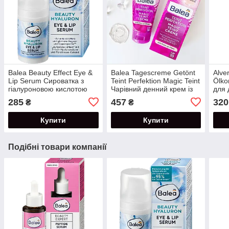
Balea Beauty Effect Eye &
Balea Tagescreme Getönt
Alve
Lip Serum Сироватка з
Teint Perfektion Magic Teint
Ölko
гіалуроновою кислотою
Чарівний денний крем із
для 
для шкіри навколо очей та
легким тонувальним
обли
285
457
320
₴
₴
губ 30+ 15 мл
ефектом 50 мл
олій
Купити
Купити
Подібні товари компанії