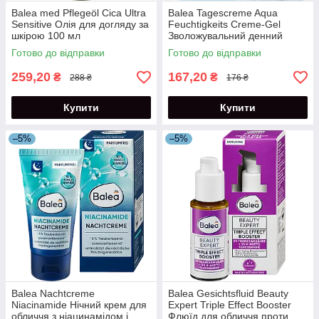
Balea med Pflegeöl Cica Ultra
Balea Tagescreme Aqua
Sensitive Олія для догляду за
Feuchtigkeits Creme-Gel
шкірою 100 мл
Зволожувальний денний
крем-гель для обличчя 50 мл
Готово до відправки
Готово до відправки
259,20
167,20
₴
₴
288 ₴
176 ₴
Купити
Купити
–5%
–5%
Balea Nachtcreme
Balea Gesichtsfluid Beauty
Niacinamide Нічний крем для
Expert Triple Effect Booster
обличчя з ніацинамідом і
Флюїд для обличчя проти