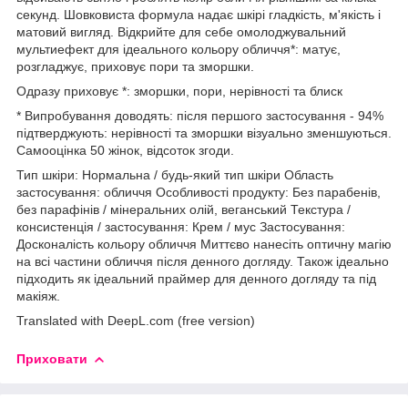
секунд. Шовковиста формула надає шкірі гладкість, м'якість і
матовий вигляд. Відкрийте для себе омолоджувальний
мультиефект для ідеального кольору обличчя*: матує,
розгладжує, приховує пори та зморшки.
Одразу приховує *: зморшки, пори, нерівності та блиск
* Випробування доводять: після першого застосування - 94%
підтверджують: нерівності та зморшки візуально зменшуються.
Самооцінка 50 жінок, відсоток згоди.
Тип шкіри: Нормальна / будь-який тип шкіри Область
застосування: обличчя Особливості продукту: Без парабенів,
без парафінів / мінеральних олій, веганський Текстура /
консистенція / застосування: Крем / мус Застосування:
Досконалість кольору обличчя Миттєво нанесіть оптичну магію
на всі частини обличчя після денного догляду. Також ідеально
підходить як ідеальний праймер для денного догляду та під
макіяж.
Translated with DeepL.com (free version)
Приховати