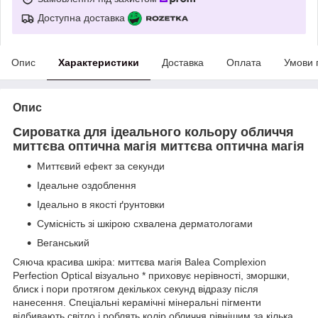
Доступна доставка
Опис
Характеристики
Доставка
Оплата
Умови 
Опис
Сироватка для ідеального кольору обличчя
миттєва оптична магія миттєва оптична магія
Миттєвий ефект за секунди
Ідеальне оздоблення
Ідеально в якості ґрунтовки
Сумісність зі шкірою схвалена дерматологами
Веганський
Сяюча красива шкіра: миттєва магія Balea Complexion
Perfection Optical візуально * приховує нерівності, зморшки,
блиск і пори протягом декількох секунд відразу після
нанесення. Спеціальні керамічні мінеральні пігменти
відбивають світло і роблять колір обличчя рівнішим за кілька