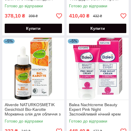
олією виноградних кісточок
старіння шкіри 30 мл
Готово до відправки
Готово до відправки
50 мл
378,10
410,40
₴
₴
398 ₴
432 ₴
Купити
Купити
–5%
–5%
Alverde NATURKOSMETIK
Balea Nachtcreme Beauty
Gesichtsöl Bio-Karotte
Expert Pink Night
Морквяна олія для обличчя з
Заспокійливий нічний крем
бета-каротином 30 мл
для обличчя 50 мл
Готово до відправки
Готово до відправки