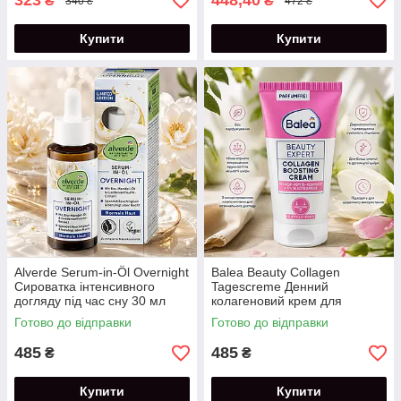
323
448,40
₴
₴
340 ₴
472 ₴
Купити
Купити
Alverde Serum-in-Öl Overnight
Balea Beauty Collagen
Сироватка інтенсивного
Tagescreme Денний
догляду під час сну 30 мл
колагеновий крем для
обличчя 50 мл
Готово до відправки
Готово до відправки
485
485
₴
₴
Купити
Купити