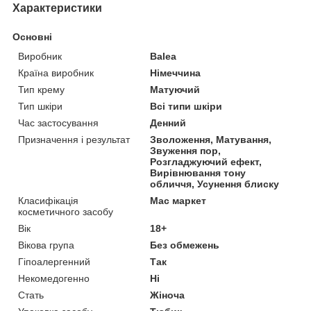
Характеристики
Основні
Виробник
Balea
Країна виробник
Німеччина
Тип крему
Матуючий
Тип шкіри
Всі типи шкіри
Час застосування
Денний
Призначення і результат
Зволоження, Матування,
Звуження пор,
Розгладжуючий ефект,
Вирівнювання тону
обличчя, Усунення блиску
Класифікація
Мас маркет
косметичного засобу
Вік
18+
Вікова група
Без обмежень
Гіпоалергенний
Так
Некомедогенно
Ні
Стать
Жіноча