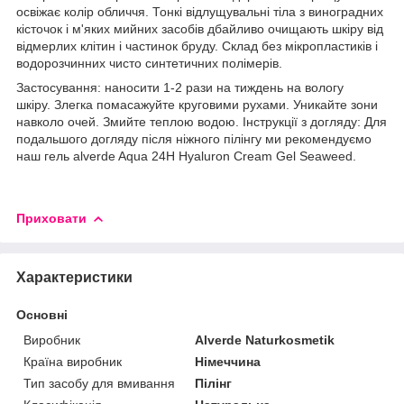
освіжає колір обличчя. Тонкі відлущувальні тіла з виноградних
кісточок і м'яких мийних засобів дбайливо очищають шкіру від
відмерлих клітин і частинок бруду. Склад без мікропластиків і
водорозчинних чисто синтетичних полімерів.
Застосування: наносити 1-2 рази на тиждень на вологу
шкіру. Злегка помасажуйте круговими рухами. Уникайте зони
навколо очей. Змийте теплою водою. Інструкції з догляду: Для
подальшого догляду після ніжного пілінгу ми рекомендуємо
наш гель alverde Aqua 24H Hyaluron Cream Gel Seaweed.
Приховати
Характеристики
Основні
Виробник
Alverde Naturkosmetik
Країна виробник
Німеччина
Тип засобу для вмивання
Пілінг