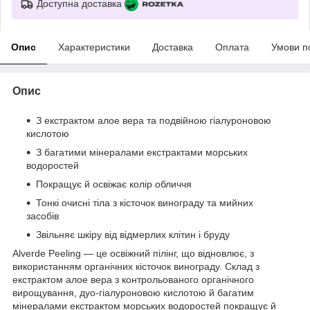
Доступна доставка
Опис
Характеристики
Доставка
Оплата
Умови п
Опис
З екстрактом алое вера та подвійною гіалуроновою
кислотою
З багатими мінералами екстрактами морських
водоростей
Покращує й освіжає колір обличчя
Тонкі очисні тіла з кісточок винограду та мийних
засобів
Звільняє шкіру від відмерлих клітин і бруду
Alverde Peeling — це освіжний пілінг, що відновлює, з
використанням органічних кісточок винограду. Склад з
екстрактом алое вера з контрольованого органічного
вирощування, дуо-гіалуроновою кислотою й багатим
мінералами екстрактом морських водоростей покращує й