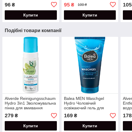
Зволожуючий тонік для
обли
96
95
105
₴
₴
100 ₴
обличчя 200 мл
Купити
Купити
Подібні товари компанії
Alverde Reinigungsschaum
Balea MEN Waschgel
Alve
Hydro 3in1 Зволожувальна
Hydro Чоловічий
Entf
пінка для вмивання
освіжаючий гель для
водо
обличчя та зняття макіяжу
вмивання обличчя 150 мл
очей
279
169
178
₴
₴
150 мл
Купити
Купити