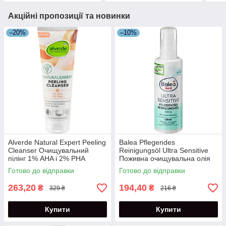
Акційні пропозиції та новинки
–20%
–10%
Alverde Natural Expert Peeling
Balea Pflegendes
Cleanser Очищувальний
Reinigungsöl Ultra Sensitive
пілінг 1% AHA і 2% PHA
Поживна очищувальна олія
кислотами 125 мл
для обличчя 100 мл
Готово до відправки
Готово до відправки
263,20
194,40
₴
₴
329 ₴
216 ₴
Купити
Купити