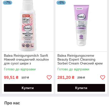
–7%
–5%
Balea Reinigungsmilch Sanft
Balea Reinigungscreme
Ніжний очищаючий лосьйон
Beauty Expert Cleansing
для сухої шкіри з
Sorbet Cream Очисний крем
провітаміном В5 200 мл
сорбет для обличчя 125 мл
Готово до відправки
Готово до відправки
99,51
281,20
₴
₴
107 ₴
296 ₴
Купити
Купити
Про нас