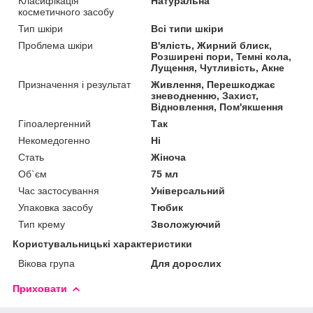
Класифікація
Натуральна
косметичного засобу
Тип шкіри
Всі типи шкіри
Проблема шкіри
В'ялість, Жирний блиск,
Розширені пори, Темні кола,
Лущення, Чутливість, Акне
Призначення і результат
Живлення, Перешкоджає
зневодненню, Захист,
Відновлення, Пом'якшення
Гіпоалергенний
Так
Некомедогенно
Ні
Стать
Жіноча
Об`єм
75 мл
Час застосування
Універсальний
Упаковка засобу
Тюбик
Тип крему
Зволожуючий
Користувальницькі характеристики
Вікова група
Для дорослих
Приховати