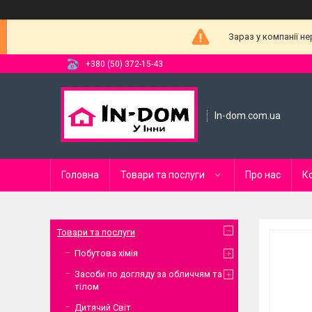
Зараз у компанії н
+380 (50) 372-15-43
In-dom.com.ua
Головна
Товари та послуги
Про нас
К
Товари та послуги
Побутова хімія
Засоби по догляду за обличчям та
тілом
Дитячий Світ