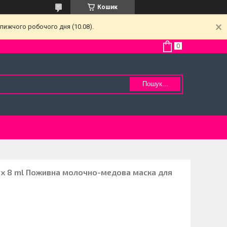
Кошик
лижчого робочого дня (10.08).
Пошук...
2 x 8 ml Поживна молочно-медова маска для