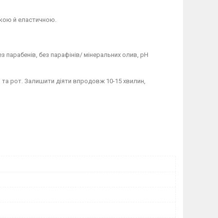
якою й еластичною.
ез парабенів, без парафінів/ мінеральних олив, pH
і та рот. Залишити діяти впродовж 10-15 хвилин,