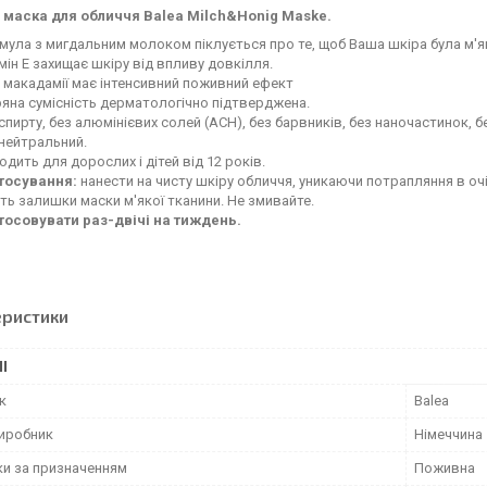
маска для обличчя Balea Milch&Honig Maske.
ула з мигдальним молоком піклується про те, щоб Ваша шкіра була м'
мін Е захищає шкіру від впливу довкілля.
 макадамії має інтенсивний поживний ефект
яна сумісність дерматологічно підтверджена.
спирту, без алюмінієвих солей (ACH), без барвників, без наночастинок, б
нейтральний.
одить для дорослих і дітей від 12 років.
тосування:
нанести на чисту шкіру обличчя, уникаючи потрапляння в оч
ть залишки маски м'якої тканини. Не змивайте.
тосовувати раз-двічі на тиждень.
еристики
І
к
Balea
виробник
Німеччина
ки за призначенням
Поживна