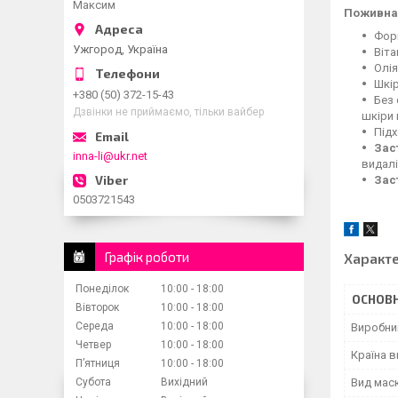
Максим
Поживна 
Форм
Ужгород, Україна
Віта
Олія
Шкір
+380 (50) 372-15-43
Без 
Дзвінки не приймаємо, тільки вайбер
шкіри 
Підх
Зас
inna-li@ukr.net
видалі
Зас
0503721543
Графік роботи
Характ
Понеділок
10:00
18:00
ОСНОВН
Вівторок
10:00
18:00
Середа
10:00
18:00
Виробни
Четвер
10:00
18:00
Країна 
Пʼятниця
10:00
18:00
Субота
Вихідний
Вид мас