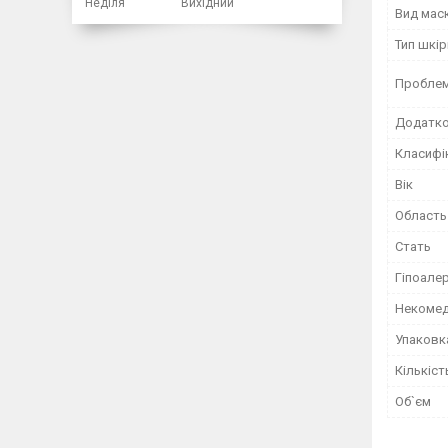
Неділя
Вихідний
Вид маск
Тип шкір
Проблем
Додатко
Класифі
Вік
Область
Стать
Гіпоале
Некомед
Упаковк
Кількіст
Об`єм