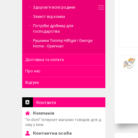
Здоров'я всієї родини
Захист від комах
Потрібні дрібниці для
господарства
Рушники Tommy Hilfiger і George
Home - Оригінал
Доставка та оплата
Про нас
Відгуки
Контакти
"In-dom" Інтернет магазин товарів для д
ому у Інни