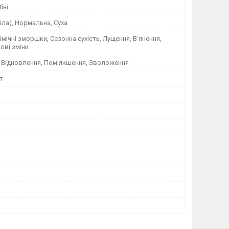
бні
ріла), Нормальна, Суха
Мімічні зморшки, Сезонна сухість, Лущення, В'янення,
кові зміни
 Відновлення, Пом'якшення, Зволоження
т