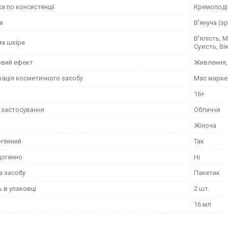
и по консистенції
Кремоподі
и
В'януча (з
В'ялість, 
а шкіри
Сухість, Ві
вий ефект
Живлення,
кація косметичного засобу
Мас марке
16+
 застосування
Обличчя
Жіноча
ргенний
Так
огенно
Ні
а засобу
Пакетик
ь в упаковці
2 шт.
16 мл