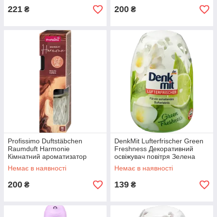
221
200
₴
₴
Profissimo Duftstäbchen
DenkMit Lufterfrischer Green
Raumduft Harmonie
Freshness Декоративний
Кімнатний ароматизатор
освіжувач повітря Зелена
аромадифузор Гармонія 90
свіжість 150 мл
Немає в наявності
Немає в наявності
мл
200
139
₴
₴