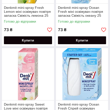
Denkmit mini-spray Fresh
Denkmit mini-spray Ocean
Lemon міні освіжувач повітря
Fresh міні освіжувач повітря
запаска Свіжість лемона 25
запаска Свіжість океану 25
мл
мл
Готово до відправки
Готово до відправки
73
73
₴
₴
Купити
Купити
Denkmit mini-spray Sweet
Denkmit mini-spray Ocean
Love міні освіжувач повітря
Fresh Спрей освіжувач