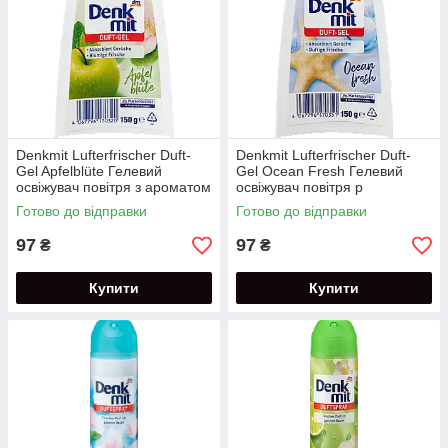
Denkmit Lufterfrischer Duft-
Denkmit Lufterfrischer Duft-
Gel Apfelblüte Гелевий
Gel Ocean Fresh Гелевий
освіжувач повітря з ароматом
освіжувач повітря p
квітки яблуні 150 г
ароматом морського бризу
Готово до відправки
Готово до відправки
150 г
97
97
₴
₴
Купити
Купити