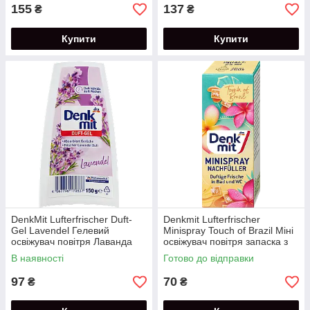
155
137
₴
₴
Купити
Купити
DenkMit Lufterfrischer Duft-
Denkmit Lufterfrischer
Gel Lavendel Гелевий
Minispray Touch of Brazil Міні
освіжувач повітря Лаванда
освіжувач повітря запаска з
150 г
фруктовим ароматом 25 мл
В наявності
Готово до відправки
97
70
₴
₴