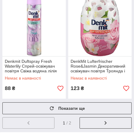
Denkmit Duftspray Fresh
DenkMit Lufterfrischer
Waterlily Спрей-освіжувач
Rose&Jasmin Декоративний
повітря Свіжа водяна лілія
освіжувач повітря Троянда і
300 мл
жасмин 150 мл
Немає в наявності
Немає в наявності
88
123
₴
₴
Показати ще
1
/ 2