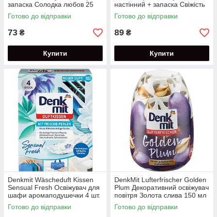
запаска Солодка любов 25
настінний + запаска Свіжість
мл
океану 25 мл
Готово до відправки
Готово до відправки
73
89
₴
₴
Купити
Купити
Denkmit Wäscheduft Kissen
DenkMit Lufterfrischer Golden
Sensual Fresh Освіжувач для
Plum Декоративний освіжувач
шафи аромаподушечки 4 шт.
повітря Золота слива 150 мл
Готово до відправки
Готово до відправки