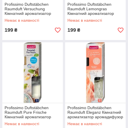
Profissimo Duftstäbchen
Profissimo Duftstäbchen
Raumduft Versuchung
Raumduft Lemongras
Кімнатний ароматизатор
Кімнатний ароматизатор
спокуса 90 мл
аромадифузор з ароматом
Немає в наявності
Немає в наявності
лемонграсу 90 мл
199
199
₴
₴
Profissimo Duftstäbchen
Profissimo Duftstäbchen
Raumduft Pure Frische
Raumduft Eleganz Кімнатний
Кімнатний ароматизатор
ароматизатор аромадифузор
аромадифузор Свіжість
Елегант 90 мл
Немає в наявності
Немає в наявності
чистоти 90 мл