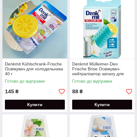
Denkmit Kühlschrank-Frische
Denkmit Mülleimer-Deo
Освіжувач для холодильника
Frische Brise Освіжувач-
40 г
нейтралізатор запаху для
сміттєвого відра 1 шт.
Готово до відправки
Готово до відправки
145
88
₴
₴
Купити
Купити